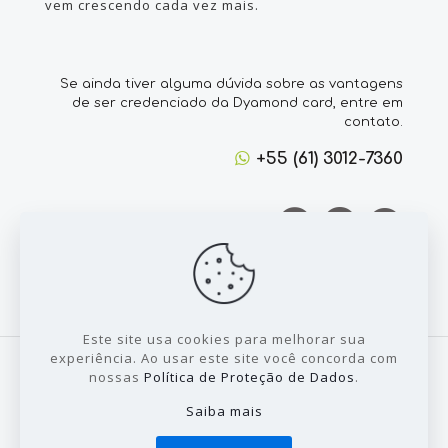
vem crescendo cada vez mais.
Se ainda tiver alguma dúvida sobre as vantagens
de ser credenciado da Dyamond card, entre em
contato.
+55 (61) 3012-7360
Este site usa cookies para melhorar sua
experiência. Ao usar este site você concorda com
nossas
Política de Proteção de Dados
.
Saiba mais
© 2022 Todos direitos reservados a Dyamond
Card - Desenvolvido por:
Sales Publicidade