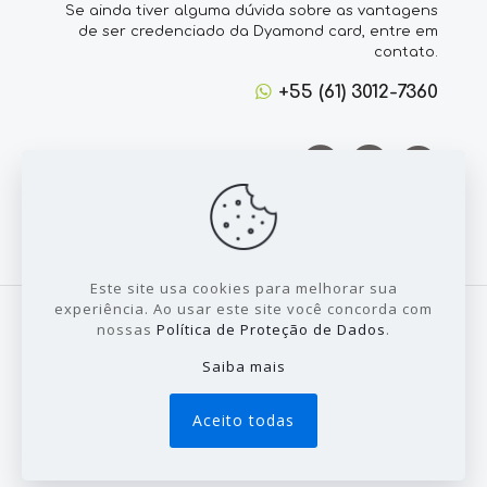
Se ainda tiver alguma dúvida sobre as vantagens
de ser credenciado da Dyamond card, entre em
contato.
+55 (61) 3012-7360
Este site usa cookies para melhorar sua
experiência. Ao usar este site você concorda com
nossas
Política de Proteção de Dados
.
Saiba mais
© 2022 Todos direitos reservados a Dyamond
Card - Desenvolvido por:
Sales Publicidade
Aceito todas
Painel
Novo Credeciado
Login