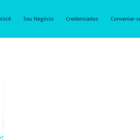
 Você
Seu Negócio
Credenciados
Conveniar-s