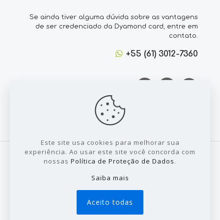
Se ainda tiver alguma dúvida sobre as vantagens
de ser credenciado da Dyamond card, entre em
contato.
+55 (61) 3012-7360
Este site usa cookies para melhorar sua
experiência. Ao usar este site você concorda com
nossas
Política de Proteção de Dados
.
Saiba mais
© 2022 Todos direitos reservados a Dyamond
Card - Desenvolvido por:
Sales Publicidade
Aceito todas
Painel
Novo Credeciado
Login